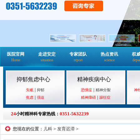
医院官网
走进安定
专家团队
热点资讯
权
Home
situation
report
science
depa
抑郁焦虑中心
精神疾病中心
|
|
失眠
抑郁
恐惧症
精神分裂
神
|
|
焦虑
强迫
精神障碍
躁狂症
24
0351-5632239
小时精神科专家热线：
您现在的位置：
儿科
>
发育迟滞
>